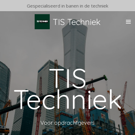
Gespecialiseerd in banen in de techniek
Ga
direct
naar
TIS Techniek
de
hoofdinhoud
TIS
Techniek
Voor opdrachtgevers